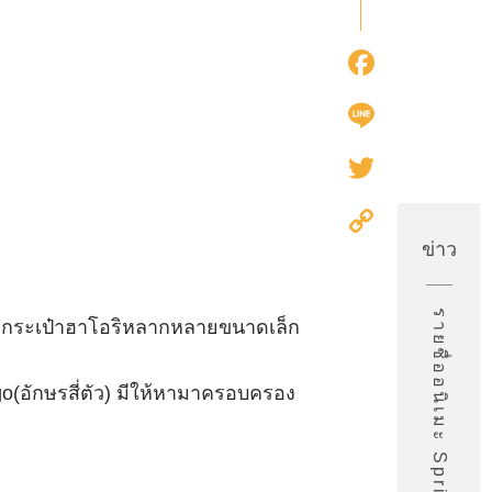
Faceb
Line
Twitter
Copy
Link
ข่าว
้มีกระเป๋าฮาโอริหลากหลายขนาดเล็ก
ugo(อักษรสี่ตัว) มีให้หามาครอบครอง