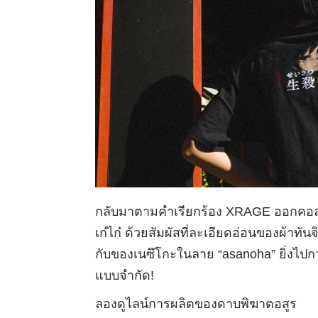
กลับมาตามคำเรียกร้อง XRAGE ออกคอลเลค
เก๋ไก๋ ด้วยสัมผัสที่ละเอียดอ่อนของผ้าทั
กับของเนซึโกะในลาย “asanoha” ยิ่งไปกว่
แบบจำกัด!
ลองดูไลน์การผลิตของดาบพิฆาตอสูร