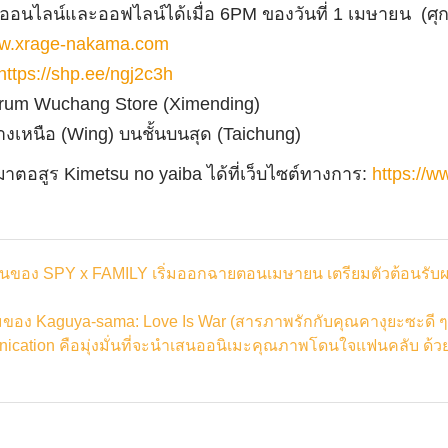
ออนไลน์และออฟไลน์ได้เมื่อ
6PM
ของวันที่
1
เมษายน
(
ศุก
ww.xrage-nakama.com
https://shp.ee/ngj2c3h
trum Wuchang Store (Ximending)
างเหนือ
(Wing)
บนชั้นบนสุด
(Taichung)
ฆาตอสูร
Kimetsu no yaiba
ได้ที่เว็บไซต์ทางการ
:
https://w
เต้นของ SPY x FAMILY เริ่มออกฉายตอนเมษายน เตรียมตัวต้อนรับผล
ามของ Kaguya-sama: Love Is War (สารภาพรักกับคุณคางุยะซะดี ๆ
tion คือมุ่งมั่นที่จะนำเสนออนิเมะคุณภาพโดนใจแฟนคลับ ด้วยอ