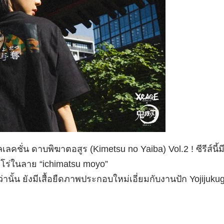
ชั่น ดาบพิฆาตอสูร (Kimetsu no Yaiba) Vol.2 ! ซีรีส์นี
นจิโร่ในลาย “ichimatsu moyo”
านั้น ยังมีเสื้อยืดภาพประกอบใหม่เอี่ยมกับงานปัก Yojijuk