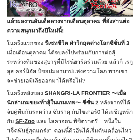
แล้วผลงานอันเด็ดดวงจากเดือนตุลาคม ที่ยังสานต่อ
ความสนุกมาถึงปีใหม่นี้!
ในครึ่งแรกของ
รีเซทชีวิต ฝ่าวิกฤตต่างโลกซีซั่นที่ 3
เมื่อเดือนตุลาคม ได้จบลงไปพร้อมกับการต่อสู้
ระหว่างทีมของสุบารุที่มีไรน์ฮาร์ดร่วมด้วย แล้วก็ เรกู
ลุส คอร์นิอัส บิชอปมหาบาปแห่งความโลภ พวกเขา
จะช่วยเอมิเลียออกมาได้หรือไม่?
ในครึ่งหลังของ
SHANGRI-LA FRONTIER
～เมื่อ
นักล่าเกมขยะท้าสู้ในเกมเทพ～ ซีซั่น 2
หลังจากที่ได้
จับคู่ทีมกันระหว่าง ซันราคุ กับไซเกอร์0 ได้เผชิญหน้า
กับ
SF-Zoo
และ ไลคาออน พิชิตราตรี หนึ่งใน
“เจ็ดพันธุ์สุดแกร่ง” ตอนนี้คิวอื่นได้เริ่มต้นเคลื่อนไหว
ไปเป้าหมายอื่นกันแล้ว ซันราคุจะพิชิตเกมนี้อย่างไร?