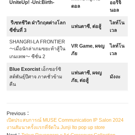
UniteUp! -Uni:Birth-
ออริจิ
ดอล
นอล
รีเซทชีวิต ฝ่าวิกฤตต่างโลก
ไลท์โน
แฟนตาซี, ต่อสู้
ซีซั่นที่ 3
เวล
SHANGRI-LA FRONTIER
VR Game, ผจญ
ไลท์โน
～เมื่อนักล่าเกมขยะท้าสู้ใน
ภัย
เวล
เกมเทพ～ ซีซั่น 2
Blue Exorcist
เอ็กซอร์ซิ
แฟนตาซี, ผจญ
สต์พันธุ์ปีศาจ ภาคชั่วข้าม
มังงะ
ภัย, ต่อสู้
คืน
Previous：
เปิดประสบการณ์ MUSE Communication IP Salon 2024
งานสัมนาครั้งแรกที่จัดใน Junji Ito pop up store