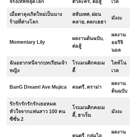
จริงเทพหลุดโลก
ตัวละคร, ต่อสู้
เวล
เมื่อตาลุงเกิดใหม่เป็นนาง
สลับเพศ, ผ่อน
มังงะ
ร้ายที่ต่างโลก
คลาย, ตลกเฮฮา
ผลงาน
ผลงานต้นฉบับ,
Momentary Lily
ออริจิ
ต่อสู้
นอล
ฉันอยากหนีจากบทเรียนเจ้า
โรแมนติกคอเม
ไลท์โน
หญิง
ดี้
เวล
ผลงาน
BanG Dream! Ave Mujica
ดนตรี, ดราม่า
ต้นฉบับ
รักรักรักรักรักเธอหมด
โรแมนติกคอเม
หัวใจจากแฟนสาว 100 คน
มังงะ
ดี้, ฮาเร็ม
ซีซั่น 2
ผลงาน
ดนตรี, กลุ่มไอ