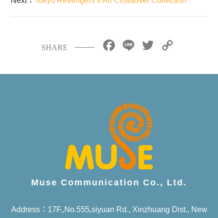
Next：
Tokyo Revengers x Ari Crossover Collection
Facebook
Line
Twitter
Copy
SHARE
Link
Muse Communication Co., Ltd.
Address：17F.,No.555,siyuan Rd., Xinzhuang Dist., New