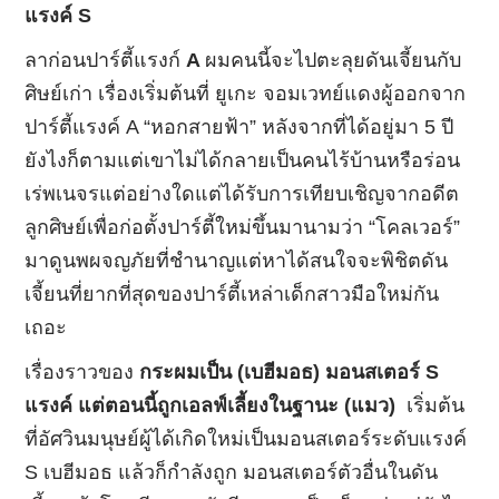
แรงค์ S
ลาก่อนปาร์ตี้แรงก์
A
ผมคนนี้จะไปตะลุยดันเจี้ยนกับ
ศิษย์เก่า เรื่องเริ่มต้นที่ ยูเกะ จอมเวทย์แดงผู้ออกจาก
ปาร์ตี้แรงค์ A “หอกสายฟ้า” หลังจากที่ได้อยู่มา 5 ปี
ยังไงก็ตามแต่เขาไม่ได้กลายเป็นคนไร้บ้านหรือร่อน
เร่พเนจรแต่อย่างใดแต่ได้รับการเทียบเชิญจากอดีต
ลูกศิษย์เพื่อก่อตั้งปาร์ตี้ใหม่ขึ้นมานามว่า “โคลเวอร์”
มาดูนพผจญภัยที่ชำนาญแต่หาได้สนใจจะพิชิตดัน
เจี้ยนที่ยากที่สุดของปาร์ตี้เหล่าเด็กสาวมือใหม่กัน
เถอะ
เรื่องราวของ
กระผมเป็น (เบฮีมอธ) มอนสเตอร์ S
แรงค์ แต่ตอนนี้ถูกเอลฟ์เลี้ยงในฐานะ (แมว)
เริ่มต้น
ที่อัศวินมนุษย์ผู้ได้เกิดใหม่เป็นมอนสเตอร์ระดับแรงค์
S เบฮีมอธ แล้วก็กำลังถูก มอนสเตอร์ตัวอื่นในดัน