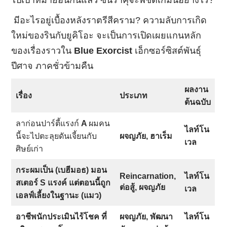
มีอะไรอยู่เบื้องหลังราตรีสีคราม? ความลับการเกิด
ใหม่ของรินกับยูคิโอะ จะเป็นการเปิดเผยแกนหลัก
ของเรื่องราวใน
Blue Exorcist
เอ็กซอร์ซิสต์พันธุ์
ปีศาจ ภาคชั่วข้ามคืน
ผลงาน
เรื่อง
ประเภท
ต้นฉบับ
ลาก่อนปาร์ตี้แรงก์
A
ผมคน
ไลท์โน
นี้จะไปตะลุยดันเจี้ยนกับ
ผจญภัย, ฮาเร็ม
เวล
ศิษย์เก่า
กระผมเป็น (เบฮีมอธ) มอน
Reincarnation,
ไลท์โน
สเตอร์ S แรงค์ แต่ตอนนี้ถูก
ต่อสู้, ผจญภัย
เวล
เอลฟ์เลี้ยงในฐานะ (แมว)
อาชีพนักประเมินไร้โชค ที่
ผจญภัย, พัฒนา
ไลท์โน