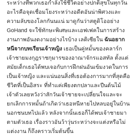
ระหว่างที่พวกเธอกำลังใช้ชีวิตอย่างปกติสุขในทุกวัน
อะไรคือจุดเชื่อมโยงระหว่างอดีตอันน่าพิศวงและ
ความลับของโลกกันนแน่ มาดูกันว่าสตูดิโออย่าง
GoHand จะใช้ทักษะพิเศษและเอฟเฟคในการสร้าง
งานภาพอันงดงามอย่างไรบ้าง เลติเซียใน
ฉันอยาก
หนีจากบทเรียนเจ้าหญิง
เธอเป็นคู่หมั้นของคลาร์ก
เจ้าชายมงกุฎราชกุมารของอาณาจักรแอสทัล ตั้งแต่
สมัยเด็กเธอได้พบเจอกับการฝึกฝนอันเข้มงวดในการ
เป็นเจ้าหญิง และแน่นอนสิ่งที่เธอต้องการมากที่สุดคือ
ชีวิตที่เป็นอิสระ ที่ทำแค่เพียงตกปลาและปีนต้นไม้
เจ้าตัวเลยหวังว่าสักวันเจ้าชายจะเปลี่ยนใจและจะ
ยกเลิกการหมั้นถ้าเกิดว่าเธอหนีหายไปหลบอยู่ในบ้าน
นอกชนบทไปแล้ว หลังจากนั้นเธอก็ได้พบเจ้าชายมา
ตามตัวเธอ เรื่องราวอันว้าวุ่นระหว่างจะแต่งหรือไม่
แต่งงาน ก็ถึงคราวเริ่มต้นขึ้น