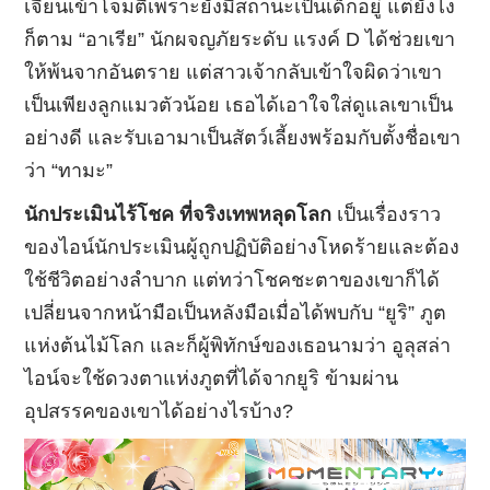
เจี้ยนเข้าโจมตีเพราะยังมีสถานะเป็นเด็กอยู่ แต่ยังไง
ก็ตาม “อาเรีย” นักผจญภัยระดับ แรงค์ D ได้ช่วยเขา
ให้พ้นจากอันตราย แต่สาวเจ้ากลับเข้าใจผิดว่าเขา
เป็นเพียงลูกแมวตัวน้อย เธอได้เอาใจใส่ดูแลเขาเป็น
อย่างดี และรับเอามาเป็นสัตว์เลี้ยงพร้อมกับตั้งชื่อเขา
ว่า “ทามะ”
นักประเมินไร้โชค ที่จริงเทพหลุดโลก
เป็นเรื่องราว
ของไอน์นักประเมินผู้ถูกปฏิบัติอย่างโหดร้ายและต้อง
ใช้ชีวิตอย่างลำบาก แต่ทว่าโชคชะตาของเขาก็ได้
เปลี่ยนจากหน้ามือเป็นหลังมือเมื่อได้พบกับ “ยูริ” ภูต
แห่งต้นไม้โลก และก็ผู้พิทักษ์ของเธอนามว่า อูลุสล่า
ไอน์จะใช้ดวงตาแห่งภูตที่ได้จากยูริ ข้ามผ่าน
อุปสรรคของเขาได้อย่างไรบ้าง?